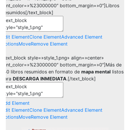
font_color=»%23000000″ bottom_margin=»0″]Libros
Resumidos[/text_block]
Edit Element
Clone Element
Advanced Element
Options
Move
Remove Element
[text_block style=»style_1.png» align=»center»
font_color=»%23000000″ bottom_margin=»0″]Más de
140 libros resumidos en formato de
mapa mental
listos
para
DESCARGA INMEDIATA
.[/text_block]
Add Element
Edit Element
Clone Element
Advanced Element
Options
Move
Remove Element