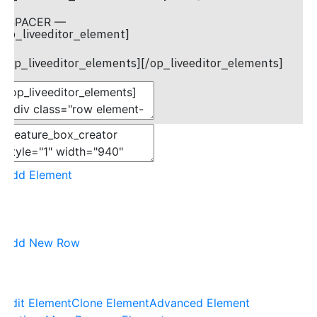
— SPACER —
/op_liveeditor_element]
[op_liveeditor_elements][/op_liveeditor_elements]
Add Element
Add New Row
Edit Element
Clone Element
Advanced Element