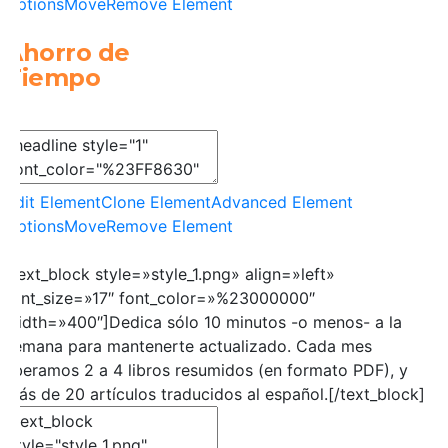
Options
Move
Remove Element
Ahorro de
Tiempo
Edit Element
Clone Element
Advanced Element
Options
Move
Remove Element
[text_block style=»style_1.png» align=»left»
font_size=»17″ font_color=»%23000000″
width=»400″]Dedica sólo 10 minutos -o menos- a la
semana para mantenerte actualizado. Cada mes
liberamos 2 a 4 libros resumidos (en formato PDF), y
más de 20 artículos traducidos al español.[/text_block]