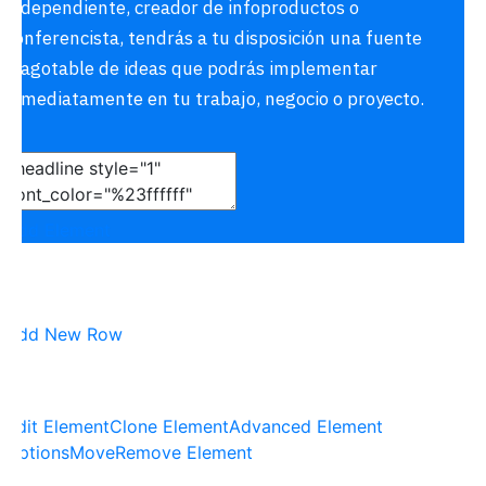
independiente, creador de infoproductos o
conferencista, tendrás a tu disposición una fuente
inagotable de ideas que podrás implementar
inmediatamente en tu trabajo, negocio o proyecto.
Add Element
Add New Row
Edit Element
Clone Element
Advanced Element
Options
Move
Remove Element