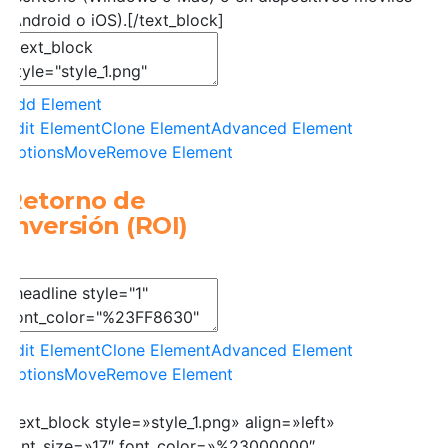
(Android o iOS).[/text_block]
Add Element
Edit Element
Clone Element
Advanced Element
Options
Move
Remove Element
Retorno de
Inversión (ROI)
Edit Element
Clone Element
Advanced Element
Options
Move
Remove Element
[text_block style=»style_1.png» align=»left»
font_size=»17″ font_color=»%23000000″