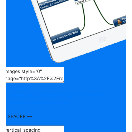
Add Element
Edit Element
Clone Element
Advanced Element
Options
Move
Remove Element
— SPACER —