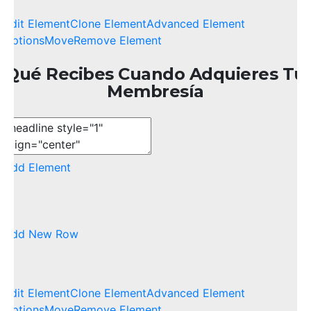
Edit Element
Clone Element
Advanced Element
Options
Move
Remove Element
Qué Recibes Cuando Adquieres Tu
Membresía
Add Element
Add New Row
Edit Element
Clone Element
Advanced Element
Options
Move
Remove Element