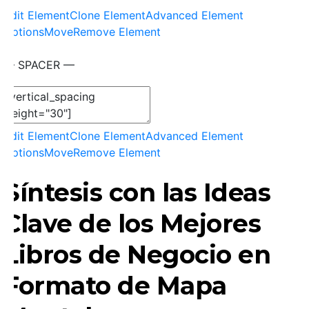
Edit Element
Clone Element
Advanced Element
Options
Move
Remove Element
— SPACER —
Edit Element
Clone Element
Advanced Element
Options
Move
Remove Element
Síntesis con las
Ideas
Clave
de los Mejores
Libros de Negocio en
Formato de
Mapa