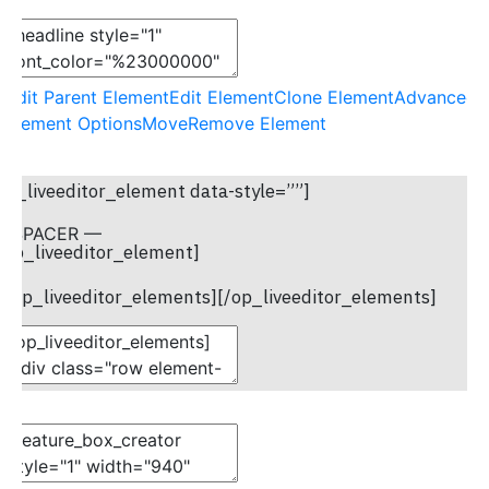
Edit Parent Element
Edit Element
Clone Element
Advanced
Element Options
Move
Remove Element
op_liveeditor_element data-style=””]
— SPACER —
/op_liveeditor_element]
[op_liveeditor_elements][/op_liveeditor_elements]