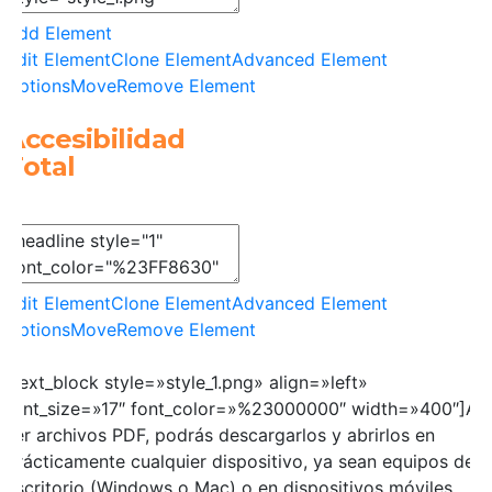
Add Element
Edit Element
Clone Element
Advanced Element
Options
Move
Remove Element
Accesibilidad
Total
Edit Element
Clone Element
Advanced Element
Options
Move
Remove Element
[text_block style=»style_1.png» align=»left»
font_size=»17″ font_color=»%23000000″ width=»400″]Al
ser archivos PDF, podrás descargarlos y abrirlos en
prácticamente cualquier dispositivo, ya sean equipos de
escritorio (Windows o Mac) o en dispositivos móviles