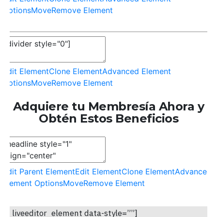
Options
Move
Remove Element
Edit Element
Clone Element
Advanced Element
Options
Move
Remove Element
Adquiere tu Membresía Ahora y
Obtén Estos Beneficios
Edit Parent Element
Edit Element
Clone Element
Advanced
Element Options
Move
Remove Element
op_liveeditor_element data-style=””]