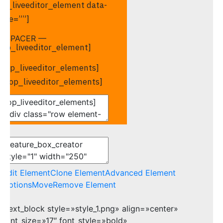
op_liveeditor_element data-
tyle=””]
— SPACER —
/op_liveeditor_element]
[op_liveeditor_elements]
[/op_liveeditor_elements]
Edit Element
Clone Element
Advanced Element
Options
Move
Remove Element
[text_block style=»style_1.png» align=»center»
font_size=»17″ font_style=»bold»