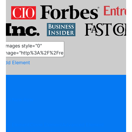
Add Element
Add New Row
Edit Element
Clone Element
Advanced Element
Options
Move
Remove Element