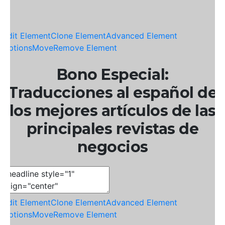
Edit Element
Clone Element
Advanced Element
Options
Move
Remove Element
Bono Especial:
Traducciones al español de
los mejores artículos de las
principales revistas de
negocios
Edit Element
Clone Element
Advanced Element
Options
Move
Remove Element