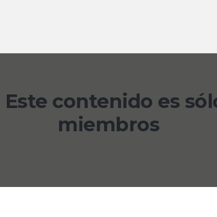
 Este contenido es sól
miembros