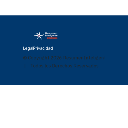
Legal
Privacidad
© Copyright
2026
ResumenInteligente.com
| Todos los Derechos Reservados