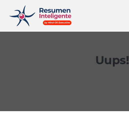
Uups!