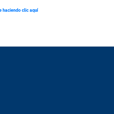
e haciendo clic aquí